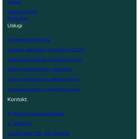
Kariera
Klauzula RODO
Realizacje
Usługi
Centrale telefoniczne
Systemy alarmowe i monitoring CCTV
Sieci komputerowe i infrastruktura IT
Serwis komputerowy i laptopów
Strony internetowe i reklama online
Sprzedaż sprzętu i oprogramowania
Kontakt:
41-106 Siemianowice Śląskie
ul. Watoły 41
tel. 604 854 702, 518 098 938