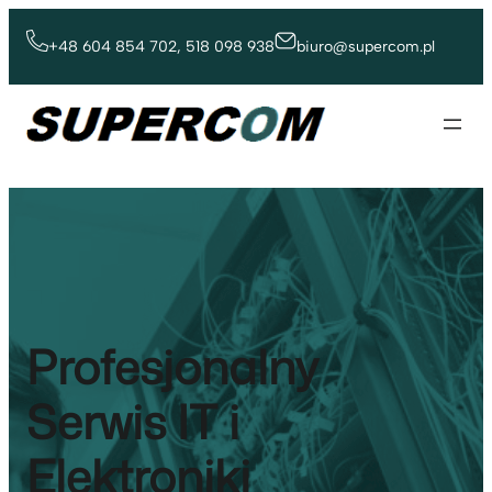
Przejdź
do
+48 604 854 702, 518 098 938
biuro@supercom.pl
treści
Wyślij zapytanie
Profesjonalny
Serwis IT i
Elektroniki