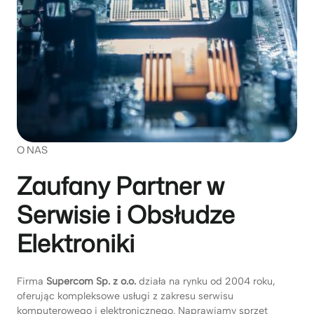
O NAS
Zaufany Partner w
Serwisie i Obsłudze
Elektroniki
Firma
Supercom Sp. z o.o.
działa na rynku od 2004 roku,
oferując kompleksowe usługi z zakresu serwisu
komputerowego i elektronicznego. Naprawiamy sprzęt